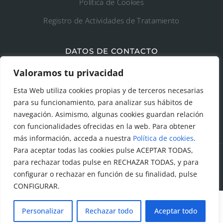
Política de Cookies
Registro de Actividades de Tratamiento
DATOS DE CONTACTO
Ayto. de Talamanca de Jarama
Valoramos tu privacidad
Esta Web utiliza cookies propias y de terceros necesarias
C/Fuente del Arca, 19 28160 Talamanca de
para su funcionamiento, para analizar sus hábitos de
Jarama (Madrid)
navegación. Asimismo, algunas cookies guardan relación
con funcionalidades ofrecidas en la web. Para obtener
más información, acceda a nuestra
Política de cookies
.
Para aceptar todas las cookies pulse ACEPTAR TODAS,
para rechazar todas pulse en RECHAZAR TODAS, y para
© Todos los derechos reservados. Ayuntamiento Talamanca
configurar o rechazar en función de su finalidad, pulse
de Jarama Diseñado y creado por
Factor Ideas
CONFIGURAR.
Personalizar
Rechazar todo
Aceptar todo