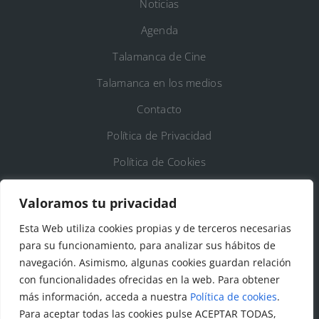
Noticias
Agenda
Talamanca de Cine
Talamanca en los medios
Contacto
Política de Privacidad
Política de Cookies
Registro de Actividades de Tratamiento
Valoramos tu privacidad
Esta Web utiliza cookies propias y de terceros necesarias
DATOS DE CONTACTO
para su funcionamiento, para analizar sus hábitos de
Ayto. de Talamanca de Jarama
navegación. Asimismo, algunas cookies guardan relación
con funcionalidades ofrecidas en la web. Para obtener
C/Fuente del Arca, 19 28160 Talamanca de
más información, acceda a nuestra
Política de cookies
.
Jarama (Madrid)
Para aceptar todas las cookies pulse ACEPTAR TODAS,