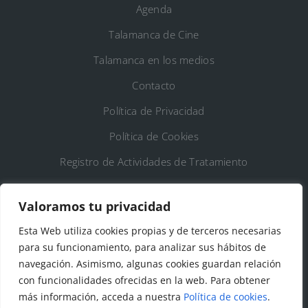
Agenda
Talamanca de Cine
Talamanca en los medios
Contacto
Política de Privacidad
Política de Cookies
Registro de Actividades de Tratamiento
DATOS DE CONTACTO
Valoramos tu privacidad
Esta Web utiliza cookies propias y de terceros necesarias
Ayto. de Talamanca de Jarama
para su funcionamiento, para analizar sus hábitos de
navegación. Asimismo, algunas cookies guardan relación
C/Fuente del Arca, 19 28160 Talamanca de
con funcionalidades ofrecidas en la web. Para obtener
Jarama (Madrid)
más información, acceda a nuestra
Política de cookies
.