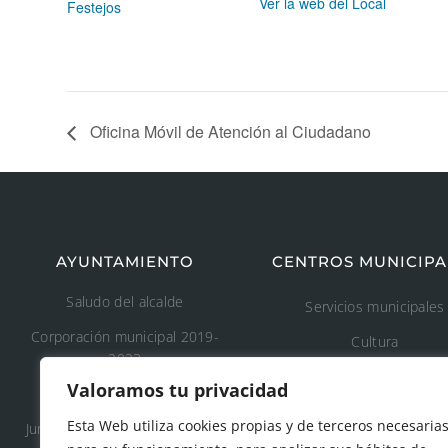
Ver la web del Local
Festejos
Oficina Móvil de Atención al Ciudadano
AYUNTAMIENTO
CENTROS MUNICIPA
Saludo del alcalde
Servicios municipales
Corporación municipal 2019-
Cultura
2023
Deporte
Valoramos tu privacidad
Concejalía 2019-2023
Educación
Esta Web utiliza cookies propias y de terceros necesaria
Junta de Gobierno Local 2019-
Áreas recreativas