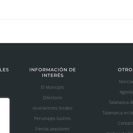
LES
INFORMACIÓN DE
OTRO
INTERÉS
Noticia
El Municipio
Agend
Directorio
Talamanca d
Asociaciones locales
Talamanca en l
s
Personajes ilustres
Contac
Fiestas populares
n