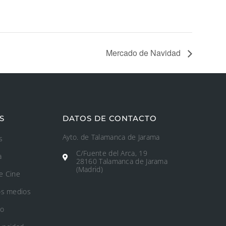
Mercado de Navidad
S
DATOS DE CONTACTO
Ayto. de Talamanca de Jarama
s
C/Fuente del Arca, 19
a
28160 Talamanca de Jarama
(Madrid)
e Cine
os medios
to