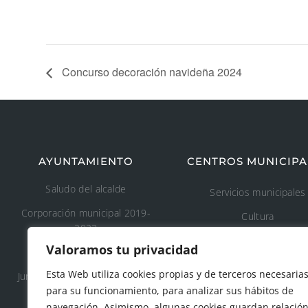
Concurso decoración navideña 2024
AYUNTAMIENTO
CENTROS MUNICIPA
Saludo del alcalde
Servicios municipales
Corporación municipal 2019-
Cultura
2023
Deporte
Valoramos tu privacidad
Concejalía 2019-2023
Educación
Esta Web utiliza cookies propias y de terceros necesaria
Junta de Gobierno Local 2019-
Áreas recreativas
para su funcionamiento, para analizar sus hábitos de
2023
navegación. Asimismo, algunas cookies guardan relació