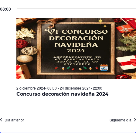
Seleccionar
de
y
fecha.
08:00
Ev
vistas
de
Eventos
2 diciembre 2024- 08:00
-
24 diciembre 2024- 22:00
Concurso decoración navideña 2024
Día anterior
Siguiente día