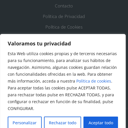
Contacto
Política de Privacidad
Política de Cookies
Registro de Actividades de Tratamiento
Valoramos tu privacidad
Esta Web utiliza cookies propias y de terceros necesarias
DATOS DE CONTACTO
para su funcionamiento, para analizar sus hábitos de
Ayto. de Talamanca de Jarama
navegación. Asimismo, algunas cookies guardan relación
con funcionalidades ofrecidas en la web. Para obtener
C/Fuente del Arca, 19 28160 Talamanca de
más información, acceda a nuestra
Política de cookies
.
Jarama (Madrid)
Para aceptar todas las cookies pulse ACEPTAR TODAS,
para rechazar todas pulse en RECHAZAR TODAS, y para
configurar o rechazar en función de su finalidad, pulse
CONFIGURAR.
Personalizar
Rechazar todo
Aceptar todo
© Todos los derechos reservados. Ayuntamiento Talamanca