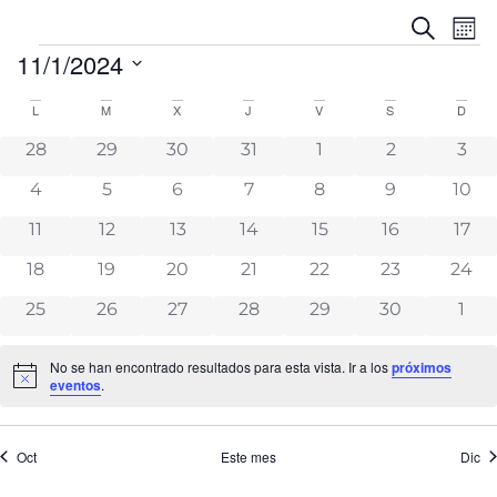
Na
Navega
Buscar
Mes
de
de
11/1/2024
vis
búsque
Seleccionar
de
y
fecha.
Calendario
L
M
X
J
V
S
D
Ev
vistas
de
0 eventos
0 eventos
0 eventos
0 eventos
0 eventos
0 eventos
0 ev
28
29
30
31
1
2
3
de
Eventos
Eventos
0 eventos
0 eventos
0 eventos
0 eventos
0 eventos
0 eventos
0 ev
4
5
6
7
8
9
10
0 eventos
0 eventos
0 eventos
0 eventos
0 eventos
0 eventos
0 ev
11
12
13
14
15
16
17
0 eventos
0 eventos
0 eventos
0 eventos
0 eventos
0 eventos
0 ev
18
19
20
21
22
23
24
0 eventos
0 eventos
0 eventos
0 eventos
0 eventos
0 eventos
0 ev
25
26
27
28
29
30
1
No se han encontrado resultados para esta vista. Ir a los
próximos
Aviso
eventos
.
Oct
Este mes
Dic