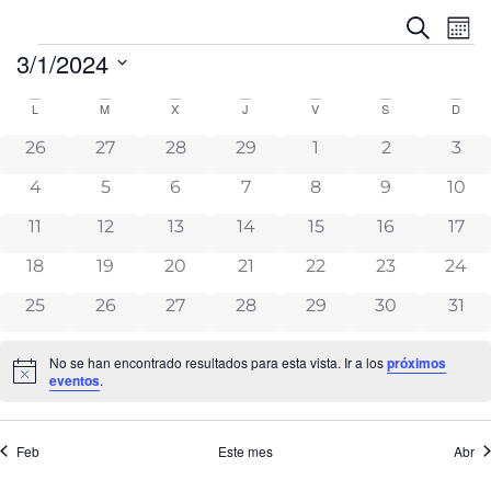
Na
Navega
Buscar
Mes
de
de
3/1/2024
vis
búsque
Seleccionar
de
y
fecha.
Calendario
L
M
X
J
V
S
D
Ev
vistas
de
0 eventos
0 eventos
0 eventos
0 eventos
0 eventos
0 eventos
0 ev
26
27
28
29
1
2
3
de
Eventos
Eventos
0 eventos
0 eventos
0 eventos
0 eventos
0 eventos
0 eventos
0 ev
4
5
6
7
8
9
10
0 eventos
0 eventos
0 eventos
0 eventos
0 eventos
0 eventos
0 ev
11
12
13
14
15
16
17
0 eventos
0 eventos
0 eventos
0 eventos
0 eventos
0 eventos
0 ev
18
19
20
21
22
23
24
0 eventos
0 eventos
0 eventos
0 eventos
0 eventos
0 eventos
0 ev
25
26
27
28
29
30
31
No se han encontrado resultados para esta vista. Ir a los
próximos
Aviso
eventos
.
Feb
Este mes
Abr