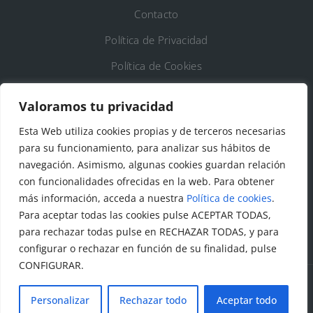
Contacto
Política de Privacidad
Política de Cookies
Registro de Actividades de Tratamiento
Valoramos tu privacidad
Esta Web utiliza cookies propias y de terceros necesarias
DATOS DE CONTACTO
para su funcionamiento, para analizar sus hábitos de
Ayto. de Talamanca de Jarama
navegación. Asimismo, algunas cookies guardan relación
con funcionalidades ofrecidas en la web. Para obtener
C/Fuente del Arca, 19 28160 Talamanca de
más información, acceda a nuestra
Política de cookies
.
Jarama (Madrid)
Para aceptar todas las cookies pulse ACEPTAR TODAS,
para rechazar todas pulse en RECHAZAR TODAS, y para
configurar o rechazar en función de su finalidad, pulse
CONFIGURAR.
Personalizar
Rechazar todo
Aceptar todo
© Todos los derechos reservados. Ayuntamiento Talamanca