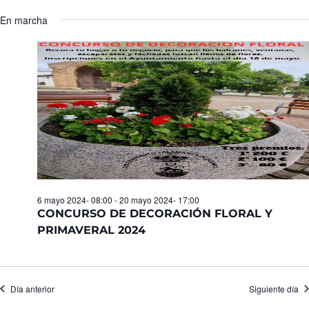
Seleccionar
de
y
fecha.
En marcha
Ev
vistas
de
Eventos
6 mayo 2024- 08:00
-
20 mayo 2024- 17:00
CONCURSO DE DECORACIÓN FLORAL Y
PRIMAVERAL 2024
Día anterior
Siguiente día