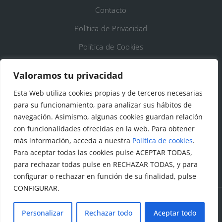
Contacto
Política de Privacidad
Política de Cookies
Registro de Actividades de Tratamiento
Valoramos tu privacidad
Esta Web utiliza cookies propias y de terceros necesarias
DATOS DE CONTACTO
para su funcionamiento, para analizar sus hábitos de
Ayto. de Talamanca de Jarama
navegación. Asimismo, algunas cookies guardan relación
con funcionalidades ofrecidas en la web. Para obtener
C/Fuente del Arca, 19 28160 Talamanca de
más información, acceda a nuestra
Política de cookies
.
Jarama (Madrid)
Para aceptar todas las cookies pulse ACEPTAR TODAS,
para rechazar todas pulse en RECHAZAR TODAS, y para
configurar o rechazar en función de su finalidad, pulse
CONFIGURAR.
Personalizar
Rechazar todo
Aceptar todo
© Todos los derechos reservados. Ayuntamiento Talamanca