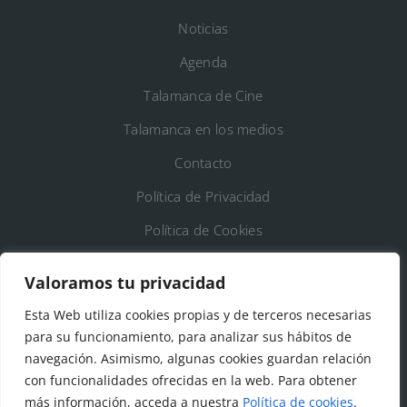
Noticias
Agenda
Talamanca de Cine
Talamanca en los medios
Contacto
Política de Privacidad
Política de Cookies
Registro de Actividades de Tratamiento
Valoramos tu privacidad
Esta Web utiliza cookies propias y de terceros necesarias
DATOS DE CONTACTO
para su funcionamiento, para analizar sus hábitos de
Ayto. de Talamanca de Jarama
navegación. Asimismo, algunas cookies guardan relación
con funcionalidades ofrecidas en la web. Para obtener
C/Fuente del Arca, 19 28160 Talamanca de
más información, acceda a nuestra
Política de cookies
.