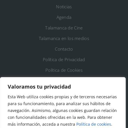
Noticias
Agenda
Talamanca de Cine
Talamanca en los medios
Contacto
Política de Privacidad
Política de Cookies
Registro de Actividades de Tratamiento
Valoramos tu privacidad
Esta Web utiliza cookies propias y de terceros necesarias
DATOS DE CONTACTO
para su funcionamiento, para analizar sus hábitos de
Ayto. de Talamanca de Jarama
navegación. Asimismo, algunas cookies guardan relación
con funcionalidades ofrecidas en la web. Para obtener
C/Fuente del Arca, 19 28160 Talamanca de
más información, acceda a nuestra
Política de cookies
.