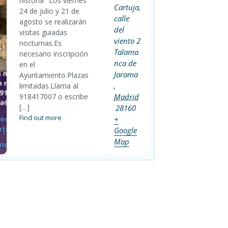
historia "Los viernes
Cartuja,
24 de julio y 21 de
calle
agosto se realizarán
del
visitas guiadas
viento 2
nocturnas.Es
Talama
necesario inscripción
nca de
en el
Jarama
Ayuntamiento.Plazas
,
limitadas.Llama al
918417007 o escribe
Madrid
[…]
28160
Find out more
+
Google
Map