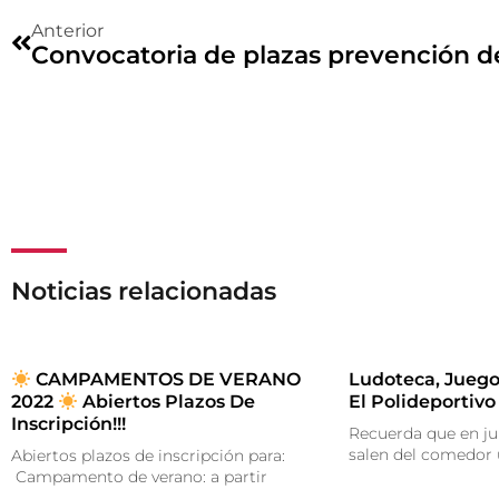
Anterior
Convocatoria de plazas prevención d
Noticias relacionadas
CAMPAMENTOS DE VERANO
Ludoteca, Juego
2022
Abiertos Plazos De
El Polideportivo
Inscripción!!!
Recuerda que en ju
salen del comedor
Abiertos plazos de inscripción para:
Campamento de verano: a partir