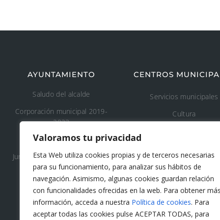
AYUNTAMIENTO
CENTROS MUNICIPA
Saludo del alcalde
Servicios municipales
Corporación municipal 2019-
Cultura
2023
Deporte
Valoramos tu privacidad
Concejalía 2019-2023
Educación
Esta Web utiliza cookies propias y de terceros necesarias
Junta de Gobierno Local 2019-
Áreas recreativas
para su funcionamiento, para analizar sus hábitos de
2023
navegación. Asimismo, algunas cookies guardan relación
Medio ambiente
con funcionalidades ofrecidas en la web. Para obtener má
Tanatorio y cementeri
información, acceda a nuestra
Política de cookies
. Para
municipal
aceptar todas las cookies pulse ACEPTAR TODAS, para