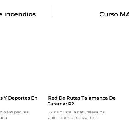
e incendios
Curso M
s Y Deportes En
Red De Rutas Talamanca De
Jarama: R2
nio los peques
Si os gusta la naturaleza, os
 una
animamos a realizar una