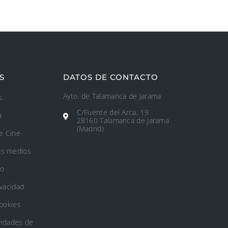
S
DATOS DE CONTACTO
Ayto. de Talamanca de Jarama
s
C/Fuente del Arca, 19
a
28160 Talamanca de Jarama
(Madrid)
e Cine
os medios
to
ivacidad
Cookies
vidades de