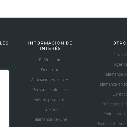
LES
INFORMACIÓN DE
OTRO
INTERÉS
Noticia
El Municipio
Agend
Directorio
Talamanca d
Asociaciones locales
Talamanca en l
Personajes ilustres
Contac
Fiestas populares
Política de Pr
Turismo
s
Política de 
o
Talamanca de Cine
Registro de Acti