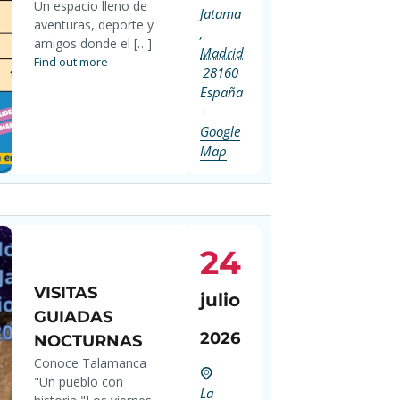
Un espacio lleno de
Jatama
aventuras, deporte y
,
amigos donde el […]
Madrid
Find out more
28160
España
+
Google
Map
24
VISITAS
julio
GUIADAS
2026
NOCTURNAS
Conoce Talamanca
"Un pueblo con
La