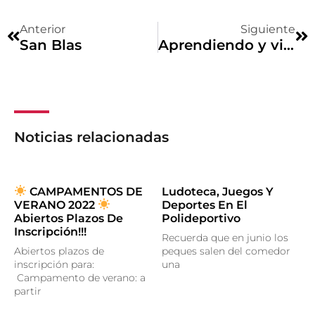
Anterior
Siguiente
San Blas
Aprendiendo y viviendo con el autismo
Noticias relacionadas
CAMPAMENTOS DE
Ludoteca, Juegos Y
VERANO 2022
Deportes En El
Abiertos Plazos De
Polideportivo
Inscripción!!!
Recuerda que en junio los
Abiertos plazos de
peques salen del comedor
inscripción para:
una
Campamento de verano: a
partir