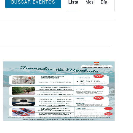
de
BUSCAR EVENTOS
Lista
Mes
Día
vistas
de
Evento