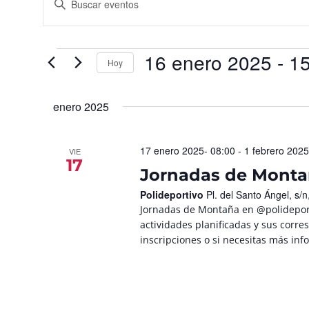
la
de
palabra
búsqueda
clave.
Busca
y
Eventos
para
16 enero 2025
 - 
15
vistas
la
Hoy
palabra
de
Seleccionar
clave.
fecha.
Eventos
enero 2025
17 enero 2025- 08:00
-
1 febrero 2025
VIE
17
Jornadas de Mont
Polideportivo
Pl. del Santo Ángel, s
Jornadas de Montaña en @polideport
actividades planificadas y sus corre
inscripciones o si necesitas más in