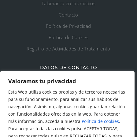
Talamanca en los medios
Contacto
Política de Privacidad
Política de Cookies
Registro de Actividades de Tratamiento
DATOS DE CONTACTO
Ayto. de Talamanca de Jarama
Valoramos tu privacidad
Esta Web utiliza cookies propias y de terceros necesarias
C/Fuente del Arca, 19 28160 Talamanca de
para su funcionamiento, para analizar sus hábitos de
Jarama (Madrid)
navegación. Asimismo, algunas cookies guardan relación
con funcionalidades ofrecidas en la web. Para obtener
más información, acceda a nuestra
Política de cookies
.
Para aceptar todas las cookies pulse ACEPTAR TODAS,
para rechazar todas pulse en RECHAZAR TODAS, y para