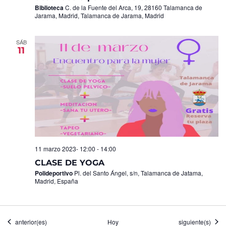
Biblioteca
C. de la Fuente del Arca, 19, 28160 Talamanca de
Jarama, Madrid, Talamanca de Jarama, Madrid
SÁB
11
11 marzo 2023- 12:00
-
14:00
CLASE DE YOGA
Polideportivo
Pl. del Santo Ángel, s/n, Talamanca de Jatama,
Madrid, España
Eventos
Eventos
anterior(es)
Hoy
siguiente(s)