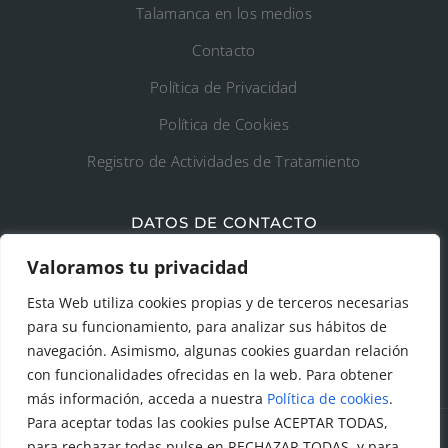
Talamanca en los medios
Contacto
Política de Privacidad
Política de Cookies
Registro de Actividades de Tratamiento
DATOS DE CONTACTO
Ayto. de Talamanca de Jarama
Valoramos tu privacidad
Esta Web utiliza cookies propias y de terceros necesarias
C/Fuente del Arca, 19 28160 Talamanca de
para su funcionamiento, para analizar sus hábitos de
Jarama (Madrid)
navegación. Asimismo, algunas cookies guardan relación
con funcionalidades ofrecidas en la web. Para obtener
más información, acceda a nuestra
Política de cookies
.
Para aceptar todas las cookies pulse ACEPTAR TODAS,
para rechazar todas pulse en RECHAZAR TODAS, y para