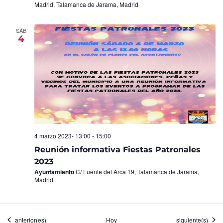
Madrid, Talamanca de Jarama, Madrid
SÁB
4
4 marzo 2023- 13:00
-
15:00
Reunión informativa Fiestas Patronales
2023
Ayuntamiento
C/ Fuente del Arca 19, Talamanca de Jarama,
Madrid
Eventos
Eventos
anterior(es)
Hoy
siguiente(s)