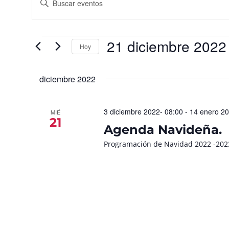
la
de
palabra
búsqueda
clave.
Busca
y
Eventos
para
21 diciembre 2022
vistas
la
Hoy
palabra
de
Seleccionar
clave.
fecha.
Eventos
diciembre 2022
3 diciembre 2022- 08:00
-
14 enero 20
MIÉ
21
Agenda Navideña.
Programación de Navidad 2022 -202