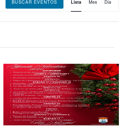
de
BUSCAR EVENTOS
Lista
Mes
Día
vistas
de
Evento