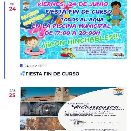
VIE
24
Destacado
24 junio 2022
FIESTA FIN DE CURSO
SÁB
25