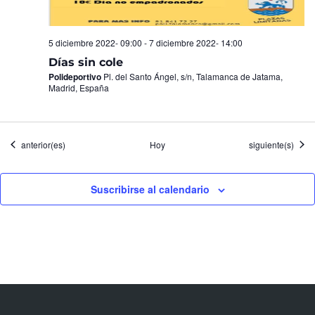
5 diciembre 2022- 09:00
-
7 diciembre 2022- 14:00
Días sin cole
Polideportivo
Pl. del Santo Ángel, s/n, Talamanca de Jatama,
Madrid, España
Eventos
Eventos
anterior(es)
Hoy
siguiente(s)
Suscribirse al calendario