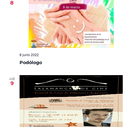
8
Eventos
8 junio 2022
Podólogo
JUE
9