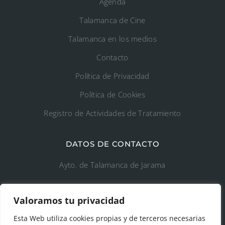
Agenda
Talamanca de Cine
Talamanca en los medios
Contacto
Política de Privacidad
Política de Cookies
Registro de Actividades de Tratamiento
DATOS DE CONTACTO
Ayto. de Talamanca de Jarama
C/Fuente del Arca, 19 28160 Talamanca de
Valoramos tu privacidad
Jarama (Madrid)
Esta Web utiliza cookies propias y de terceros necesarias