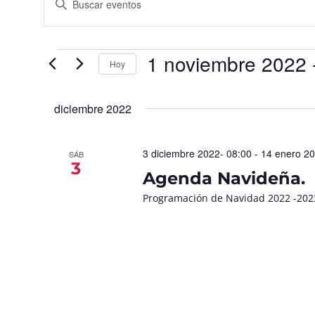
la
de
palabra
búsqueda
clave.
Busca
y
Eventos
para
1 noviembre 2022
 
vistas
la
Hoy
palabra
de
Seleccionar
clave.
fecha.
Eventos
diciembre 2022
3 diciembre 2022- 08:00
-
14 enero 20
SÁB
3
Agenda Navideña.
Programación de Navidad 2022 -202