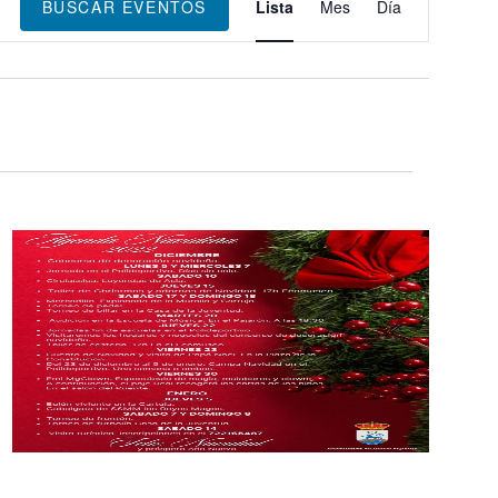
de
BUSCAR EVENTOS
Lista
Mes
Día
vistas
de
Evento