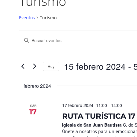
Turismo
Eventos
Turismo
Navegación
Introduce
la
de
palabra
búsqueda
clave.
Busca
y
Eventos
para
15 febrero 2024
 - 
vistas
la
Hoy
palabra
de
Seleccionar
clave.
fecha.
Eventos
febrero 2024
17 febrero 2024- 11:00
-
14:00
SÁB
17
RUTA TURÍSTICA 17
Iglesia de San Juan Bautista
C. de 
Únete a nosotros para un emocionant