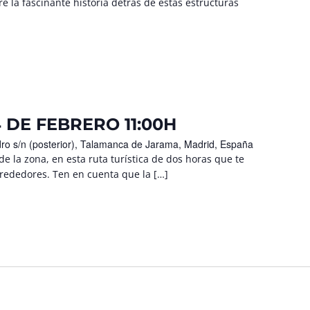
 la fascinante historia detrás de estas estructuras
 DE FEBRERO 11:00H
ro s/n (posterior), Talamanca de Jarama, Madrid, España
de la zona, en esta ruta turística de dos horas que te
lrededores. Ten en cuenta que la […]