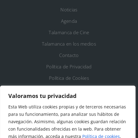
Noticias
Agenda
Talamanca de Cine
Talamanca en los medios
Contacto
Política de Privacidad
Política de Cookies
Registro de Actividades de Tratamiento
Valoramos tu privacidad
Esta Web utiliza cookies propias y de terceros necesarias
DATOS DE CONTACTO
para su funcionamiento, para analizar sus hábitos de
Ayto. de Talamanca de Jarama
navegación. Asimismo, algunas cookies guardan relación
con funcionalidades ofrecidas en la web. Para obtener
C/Fuente del Arca, 19 28160 Talamanca de
más información, acceda a nuestra
Política de cookies
.