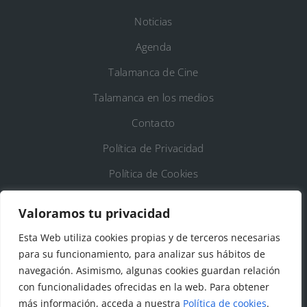
Noticias
Agenda
Talamanca de Cine
Talamanca en los medios
Contacto
Política de Privacidad
Política de Cookies
Registro de Actividades de Tratamiento
Valoramos tu privacidad
Esta Web utiliza cookies propias y de terceros necesarias
DATOS DE CONTACTO
para su funcionamiento, para analizar sus hábitos de
Ayto. de Talamanca de Jarama
navegación. Asimismo, algunas cookies guardan relación
con funcionalidades ofrecidas en la web. Para obtener
C/Fuente del Arca, 19 28160 Talamanca de
más información, acceda a nuestra
Política de cookies
.