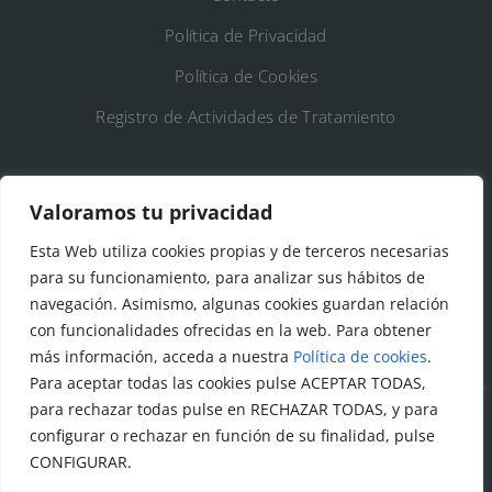
Política de Privacidad
Política de Cookies
Registro de Actividades de Tratamiento
DATOS DE CONTACTO
Valoramos tu privacidad
Ayto. de Talamanca de Jarama
Esta Web utiliza cookies propias y de terceros necesarias
para su funcionamiento, para analizar sus hábitos de
C/Fuente del Arca, 19 28160 Talamanca de
navegación. Asimismo, algunas cookies guardan relación
Jarama (Madrid)
con funcionalidades ofrecidas en la web. Para obtener
más información, acceda a nuestra
Política de cookies
.
Para aceptar todas las cookies pulse ACEPTAR TODAS,
para rechazar todas pulse en RECHAZAR TODAS, y para
configurar o rechazar en función de su finalidad, pulse
© Todos los derechos reservados. Ayuntamiento Talamanca
CONFIGURAR.
de Jarama Diseñado y creado por
Factor Ideas