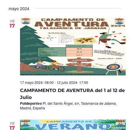
Seleccionar
de
y
fecha.
mayo 2024
Ev
vistas
de
VIE
17
Eventos
17 mayo 2024- 08:00
-
12 julio 2024- 17:00
CAMPAMENTO DE AVENTURA del 1 al 12 de
Julio
Polideportivo
Pl. del Santo Ángel, s/n, Talamanca de Jatama,
Madrid, España
VIE
17