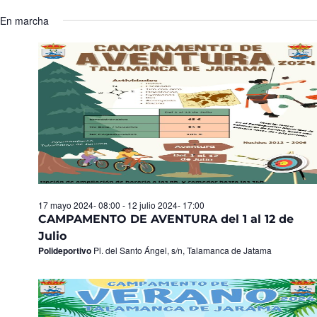
Seleccionar
de
y
fecha.
En marcha
Ev
vistas
de
Eventos
17 mayo 2024- 08:00
-
12 julio 2024- 17:00
CAMPAMENTO DE AVENTURA del 1 al 12 de
Julio
Polideportivo
Pl. del Santo Ángel, s/n, Talamanca de Jatama