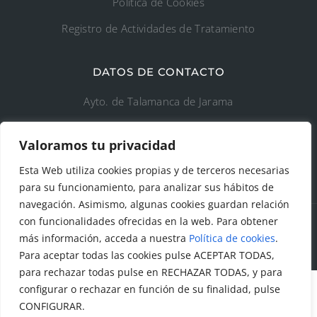
Política de Cookies
Registro de Actividades de Tratamiento
DATOS DE CONTACTO
Ayto. de Talamanca de Jarama
C/Fuente del Arca, 19 28160 Talamanca de
Valoramos tu privacidad
Jarama (Madrid)
Esta Web utiliza cookies propias y de terceros necesarias
para su funcionamiento, para analizar sus hábitos de
navegación. Asimismo, algunas cookies guardan relación
con funcionalidades ofrecidas en la web. Para obtener
más información, acceda a nuestra
Política de cookies
.
© Todos los derechos reservados. Ayuntamiento Talamanca
Para aceptar todas las cookies pulse ACEPTAR TODAS,
de Jarama Diseñado y creado por
Factor Ideas
para rechazar todas pulse en RECHAZAR TODAS, y para
configurar o rechazar en función de su finalidad, pulse
CONFIGURAR.