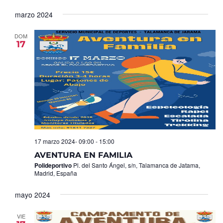
Seleccionar
de
y
fecha.
marzo 2024
Ev
vistas
de
DOM
17
Eventos
17 marzo 2024- 09:00
-
15:00
AVENTURA EN FAMILIA
Polideportivo
Pl. del Santo Ángel, s/n, Talamanca de Jatama,
Madrid, España
mayo 2024
VIE