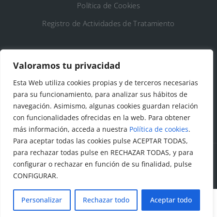
Política de Cookies
Registro de Actividades de Tratamiento
DATOS DE CONTACTO
Valoramos tu privacidad
Ayto. de Talamanca de Jarama
Esta Web utiliza cookies propias y de terceros necesarias
para su funcionamiento, para analizar sus hábitos de
C/Fuente del Arca, 19 28160 Talamanca de
navegación. Asimismo, algunas cookies guardan relación
Jarama (Madrid)
con funcionalidades ofrecidas en la web. Para obtener
más información, acceda a nuestra
Política de cookies
.
Para aceptar todas las cookies pulse ACEPTAR TODAS,
para rechazar todas pulse en RECHAZAR TODAS, y para
configurar o rechazar en función de su finalidad, pulse
© Todos los derechos reservados. Ayuntamiento Talamanca
CONFIGURAR.
de Jarama Diseñado y creado por
Factor Ideas
Personalizar
Rechazar todo
Aceptar todo