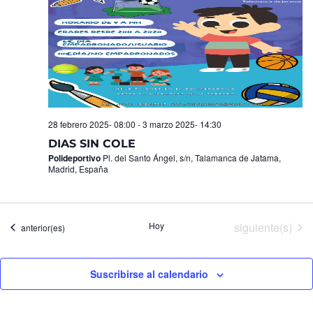
28 febrero 2025- 08:00
-
3 marzo 2025- 14:30
DIAS SIN COLE
Polideportivo
Pl. del Santo Ángel, s/n, Talamanca de Jatama,
Madrid, España
Eventos
Hoy
siguiente(s)
Eventos
anterior(es)
Suscribirse al calendario