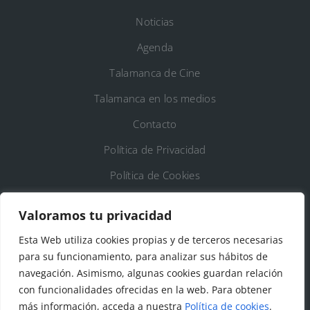
Noticias
Agenda
Talamanca de Cine
Talamanca en los medios
Contacto
Política de Privacidad
Política de Cookies
Registro de Actividades de Tratamiento
Valoramos tu privacidad
Esta Web utiliza cookies propias y de terceros necesarias
DATOS DE CONTACTO
para su funcionamiento, para analizar sus hábitos de
Ayto. de Talamanca de Jarama
navegación. Asimismo, algunas cookies guardan relación
con funcionalidades ofrecidas en la web. Para obtener
C/Fuente del Arca, 19 28160 Talamanca de
más información, acceda a nuestra
Política de cookies
.