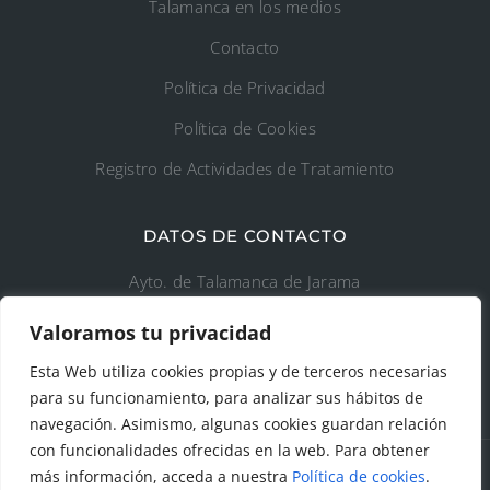
Talamanca en los medios
Contacto
Política de Privacidad
Política de Cookies
Registro de Actividades de Tratamiento
DATOS DE CONTACTO
Ayto. de Talamanca de Jarama
Valoramos tu privacidad
C/Fuente del Arca, 19 28160 Talamanca de
Jarama (Madrid)
Esta Web utiliza cookies propias y de terceros necesarias
para su funcionamiento, para analizar sus hábitos de
navegación. Asimismo, algunas cookies guardan relación
con funcionalidades ofrecidas en la web. Para obtener
más información, acceda a nuestra
Política de cookies
.