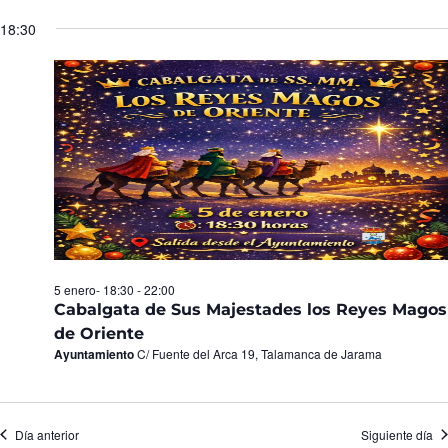
Seleccionar
de
y
fecha.
18:30
Ev
vistas
de
Eventos
5 enero- 18:30
-
22:00
Cabalgata de Sus Majestades los Reyes Magos
de Oriente
Ayuntamiento
C/ Fuente del Arca 19, Talamanca de Jarama
Día anterior
Siguiente día