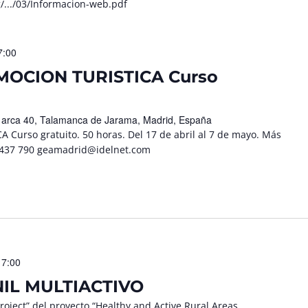
.../03/Informacion-web.pdf
7:00
OCION TURISTICA Curso
l arca 40, Talamanca de Jarama, Madrid, España
rso gratuito. 50 horas. Del 17 de abril al 7 de mayo. Más
8 437 790 geamadrid@idelnet.com
17:00
IL MULTIACTIVO
oject” del proyecto “Healthy and Active Rural Areas.