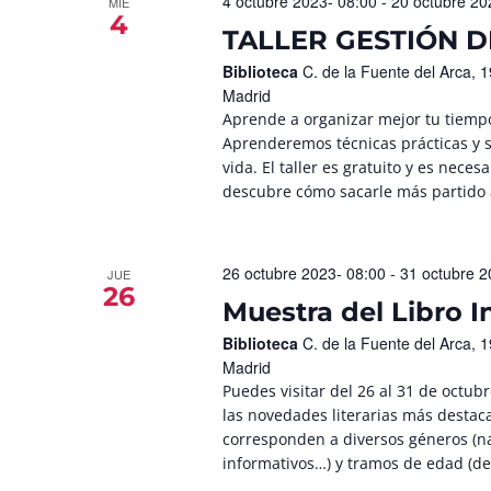
4 octubre 2023- 08:00
-
20 octubre 20
MIÉ
4
TALLER GESTIÓN D
Biblioteca
C. de la Fuente del Arca,
Madrid
Aprende a organizar mejor tu tiempo
Aprenderemos técnicas prácticas y se
vida. El taller es gratuito y es neces
descubre cómo sacarle más partido 
26 octubre 2023- 08:00
-
31 octubre 2
JUE
26
Muestra del Libro In
Biblioteca
C. de la Fuente del Arca,
Madrid
Puedes visitar del 26 al 31 de octubr
las novedades literarias más destaca
corresponden a diversos géneros (nar
informativos…) y tramos de edad (de 