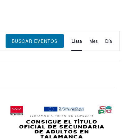
Navegación
de
BUSCAR EVENTOS
Lista
Mes
Día
vistas
de
Evento