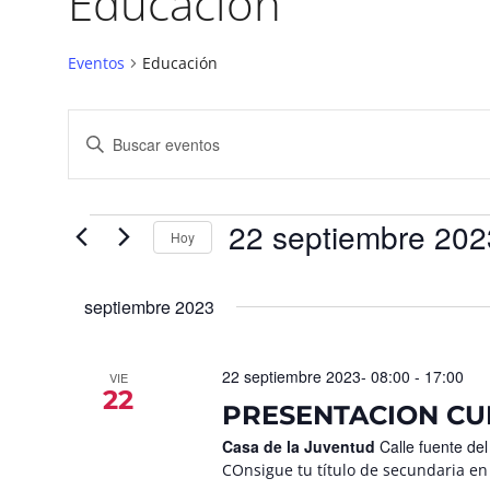
Educación
Eventos
Educación
Navegación
Introduce
la
de
palabra
búsqueda
clave.
Busca
y
Eventos
para
22 septiembre 202
vistas
la
Hoy
palabra
de
Seleccionar
clave.
fecha.
Eventos
septiembre 2023
22 septiembre 2023- 08:00
-
17:00
VIE
22
PRESENTACION CU
Casa de la Juventud
Calle fuente de
COnsigue tu título de secundaria en