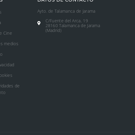
Ayto. de Talamanca de Jarama
s
C/Fuente del Arca, 19
a
28160 Talamanca de Jarama
(Madrid)
e Cine
os medios
to
ivacidad
Cookies
vidades de
nto