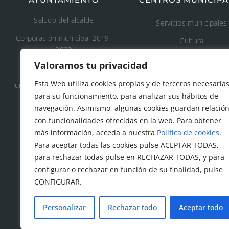
Saludo del alcalde
Servicios municipales
Corporación municipal 2019-
Cultura
2023
Deporte
Valoramos tu privacidad
Concejalía 2019-2023
Educación
Esta Web utiliza cookies propias y de terceros necesaria
Junta de Gobierno Local 2019-
Áreas recreativas
para su funcionamiento, para analizar sus hábitos de
2023
navegación. Asimismo, algunas cookies guardan relació
Medio ambiente
con funcionalidades ofrecidas en la web. Para obtener
Tanatorio y cementeri
más información, acceda a nuestra
Política de cookies
.
municipal
Para aceptar todas las cookies pulse ACEPTAR TODAS,
para rechazar todas pulse en RECHAZAR TODAS, y para
Protección civil
configurar o rechazar en función de su finalidad, pulse
Servicios sociales
CONFIGURAR.
Personalizar
Rechazar todo
Aceptar todo