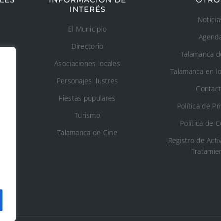
INTERÉS
Noticia
El Municipio
Agend
Directorio
Talamanca d
Asociaciones locales
Talamanca en l
s
Personajes ilustres
Contac
Fiestas populares
n
Política de Pr
Turismo
Política de 
o
Talamanca de Cine
Registro de Acti
Tratamie