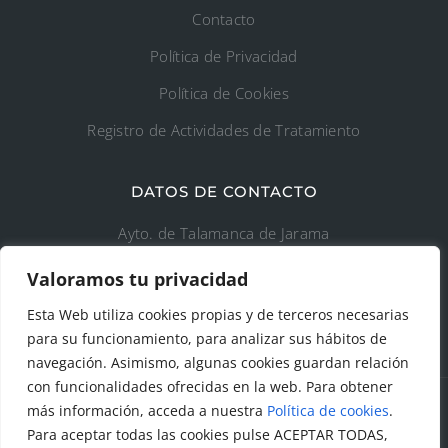
Contacto
Política de Privacidad
Política de Cookies
Registro de Actividades de Tratamiento
DATOS DE CONTACTO
Ayto. de Talamanca de Jarama
Valoramos tu privacidad
C/Fuente del Arca, 19 28160 Talamanca de
Jarama (Madrid)
Esta Web utiliza cookies propias y de terceros necesarias
para su funcionamiento, para analizar sus hábitos de
navegación. Asimismo, algunas cookies guardan relación
con funcionalidades ofrecidas en la web. Para obtener
más información, acceda a nuestra
Política de cookies
.
Para aceptar todas las cookies pulse ACEPTAR TODAS,
© Todos los derechos reservados. Ayuntamiento Talamanca