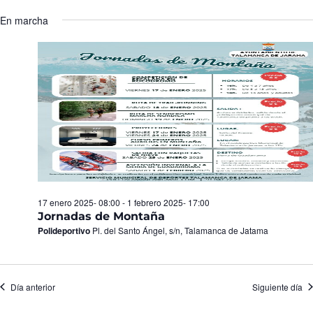
Seleccionar
de
y
fecha.
En marcha
Ev
vistas
de
Eventos
17 enero 2025- 08:00
-
1 febrero 2025- 17:00
Jornadas de Montaña
Polideportivo
Pl. del Santo Ángel, s/n, Talamanca de Jatama
Día anterior
Siguiente día