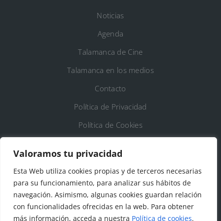
Noticias
Agenda
Talamanca de Cine
Talamanca en los medios
Contacto
Política de Privacidad
Política de Cookies
Registro de Actividades de Tratamiento
Valoramos tu privacidad
Esta Web utiliza cookies propias y de terceros necesarias
DATOS DE CONTACTO
para su funcionamiento, para analizar sus hábitos de
Ayto. de Talamanca de Jarama
navegación. Asimismo, algunas cookies guardan relación
con funcionalidades ofrecidas en la web. Para obtener
C/Fuente del Arca, 19 28160 Talamanca de
más información, acceda a nuestra
Política de cookies
.