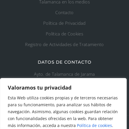
Talamanca en los medios
Contacto
Política de Privacidad
Política de Cookies
Registro de Actividades de Tratamiento
DATOS DE CONTACTO
Ayto. de Talamanca de Jarama
Valoramos tu privacidad
C/Fuente del Arca, 19 28160 Talamanca de
Jarama (Madrid)
Esta Web utiliza cookies propias y de terceros necesarias
para su funcionamiento, para analizar sus hábitos de
navegación. Asimismo, algunas cookies guardan relación
con funcionalidades ofrecidas en la web. Para obtener
más información, acceda a nuestra
Política de cookies
.