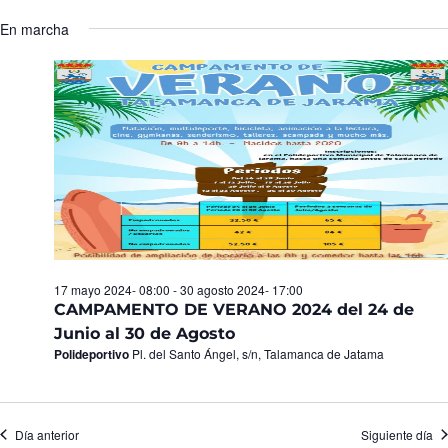
Seleccionar
de
y
fecha.
En marcha
Ev
vistas
de
Eventos
17 mayo 2024- 08:00
-
30 agosto 2024- 17:00
CAMPAMENTO DE VERANO 2024 del 24 de
Junio al 30 de Agosto
Polideportivo
Pl. del Santo Ángel, s/n, Talamanca de Jatama
Día anterior
Siguiente día