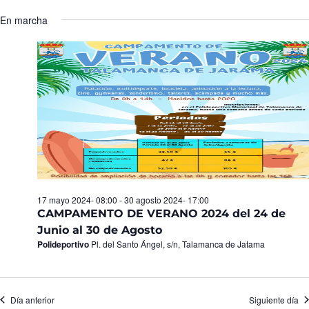
Seleccionar
de
y
fecha.
En marcha
Ev
vistas
de
Eventos
17 mayo 2024- 08:00
-
30 agosto 2024- 17:00
CAMPAMENTO DE VERANO 2024 del 24 de
Junio al 30 de Agosto
Polideportivo
Pl. del Santo Ángel, s/n, Talamanca de Jatama
Día anterior
Siguiente día