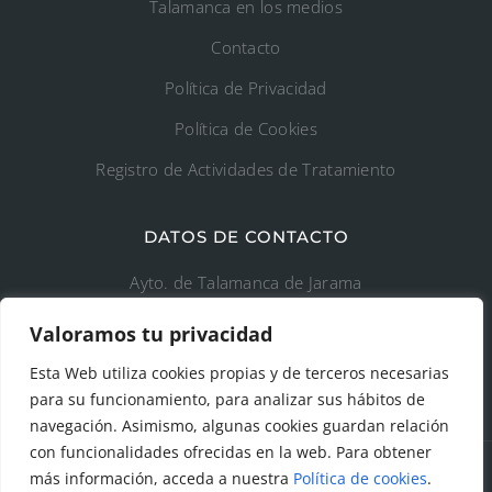
Talamanca en los medios
Contacto
Política de Privacidad
Política de Cookies
Registro de Actividades de Tratamiento
DATOS DE CONTACTO
Ayto. de Talamanca de Jarama
Valoramos tu privacidad
C/Fuente del Arca, 19 28160 Talamanca de
Jarama (Madrid)
Esta Web utiliza cookies propias y de terceros necesarias
para su funcionamiento, para analizar sus hábitos de
navegación. Asimismo, algunas cookies guardan relación
con funcionalidades ofrecidas en la web. Para obtener
más información, acceda a nuestra
Política de cookies
.