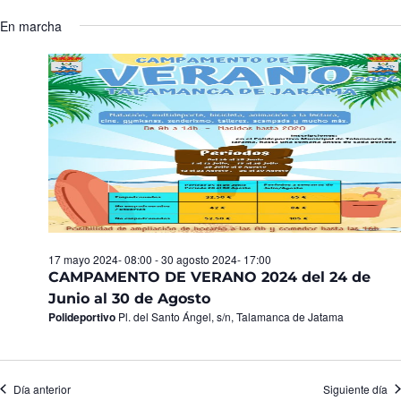
Seleccionar
de
y
fecha.
En marcha
Ev
vistas
de
Eventos
17 mayo 2024- 08:00
-
30 agosto 2024- 17:00
CAMPAMENTO DE VERANO 2024 del 24 de
Junio al 30 de Agosto
Polideportivo
Pl. del Santo Ángel, s/n, Talamanca de Jatama
Día anterior
Siguiente día