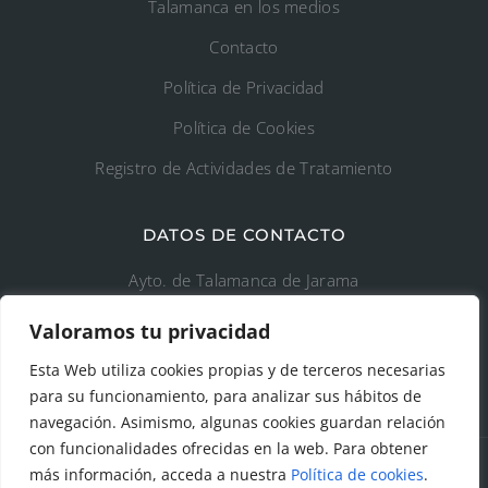
Talamanca en los medios
Contacto
Política de Privacidad
Política de Cookies
Registro de Actividades de Tratamiento
DATOS DE CONTACTO
Ayto. de Talamanca de Jarama
Valoramos tu privacidad
C/Fuente del Arca, 19 28160 Talamanca de
Jarama (Madrid)
Esta Web utiliza cookies propias y de terceros necesarias
para su funcionamiento, para analizar sus hábitos de
navegación. Asimismo, algunas cookies guardan relación
con funcionalidades ofrecidas en la web. Para obtener
más información, acceda a nuestra
Política de cookies
.