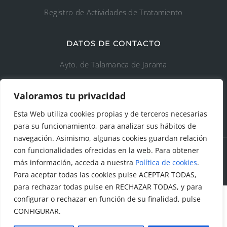
Registro de Actividades de Tratamiento
DATOS DE CONTACTO
Ayto. de Talamanca de Jarama
C/Fuente del Arca, 19 28160 Talamanca de
Valoramos tu privacidad
Jarama (Madrid)
Esta Web utiliza cookies propias y de terceros necesarias
para su funcionamiento, para analizar sus hábitos de
navegación. Asimismo, algunas cookies guardan relación
con funcionalidades ofrecidas en la web. Para obtener
más información, acceda a nuestra
Política de cookies
.
© Todos los derechos reservados. Ayuntamiento Talamanca
Para aceptar todas las cookies pulse ACEPTAR TODAS,
de Jarama Diseñado y creado por
Factor Ideas
para rechazar todas pulse en RECHAZAR TODAS, y para
configurar o rechazar en función de su finalidad, pulse
CONFIGURAR.