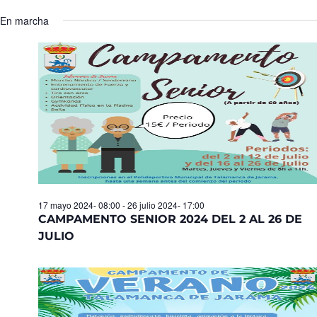
Seleccionar
de
y
fecha.
En marcha
Ev
vistas
de
Eventos
17 mayo 2024- 08:00
-
26 julio 2024- 17:00
CAMPAMENTO SENIOR 2024 DEL 2 AL 26 DE
JULIO