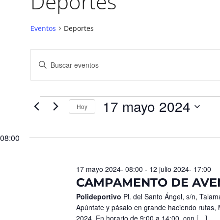
Deportes
Eventos
Deportes
Navegación
Introduce
la
de
palabra
búsqueda
clave.
Busca
y
Eventos
para
17 mayo 2024
vistas
la
Hoy
palabra
de
Seleccionar
clave.
fecha.
Eventos
08:00
17 mayo 2024- 08:00
-
12 julio 2024- 17:00
CAMPAMENTO DE AVENTU
Polideportivo
Pl. del Santo Ángel, s/n, Tala
Apúntate y pásalo en grande haciendo rutas, M
2024. En horario de 9:00 a 14:00, con […]