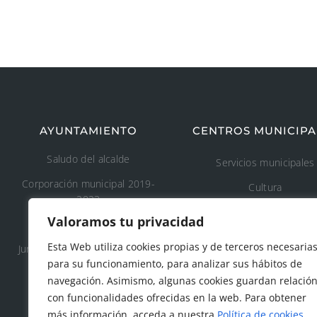
AYUNTAMIENTO
CENTROS MUNICIPA
Saludo del alcalde
Servicios municipales
Corporación municipal 2019-
Cultura
2023
Deporte
Valoramos tu privacidad
Concejalía 2019-2023
Educación
Esta Web utiliza cookies propias y de terceros necesaria
Junta de Gobierno Local 2019-
Áreas recreativas
para su funcionamiento, para analizar sus hábitos de
2023
navegación. Asimismo, algunas cookies guardan relació
Medio ambiente
con funcionalidades ofrecidas en la web. Para obtener
Tanatorio y cementeri
más información, acceda a nuestra
Política de cookies
.