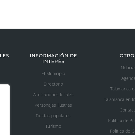
LES
INFORMACIÓN DE
OTRO
INTERÉS
Noticia
El Municipio
Agend
Directorio
Talamanca d
Asociaciones locales
Talamanca en l
s
Personajes ilustres
Contac
Fiestas populares
n
Política de Pr
Turismo
Política de 
o