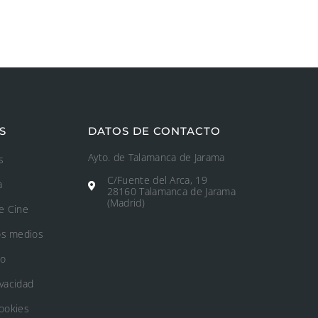
S
DATOS DE CONTACTO
Ayto. de Talamanca de Jarama
s
C/Fuente del Arca, 19
a
28160 Talamanca de Jarama
(Madrid)
e Cine
os medios
to
ivacidad
Cookies