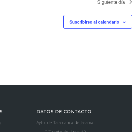
Siguiente día
Suscribirse al calendario
S
DATOS DE CONTACTO
Ayto. de Talamanca de Jarama
s
C/Fuente del Arca, 19