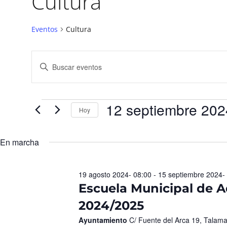
Cultura
Eventos
Cultura
Navegación
Introduce
la
de
palabra
búsqueda
clave.
Busca
y
Eventos
para
12 septiembre 202
vistas
la
Hoy
palabra
de
Seleccionar
clave.
fecha.
Eventos
En marcha
19 agosto 2024- 08:00
-
15 septiembre 2024-
Escuela Municipal de A
2024/2025
Ayuntamiento
C/ Fuente del Arca 19, Talam