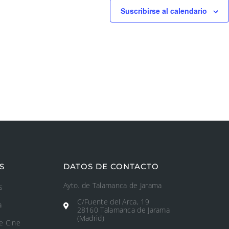
Suscribirse al calendario
S
DATOS DE CONTACTO
Ayto. de Talamanca de Jarama
s
C/Fuente del Arca, 19
a
28160 Talamanca de Jarama
(Madrid)
e Cine