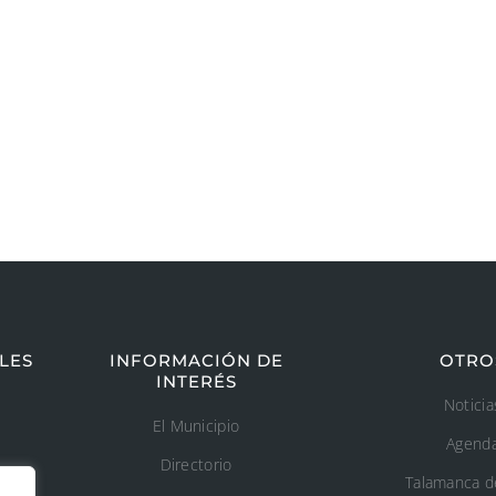
LES
INFORMACIÓN DE
OTRO
INTERÉS
Noticia
El Municipio
Agend
Directorio
Talamanca d