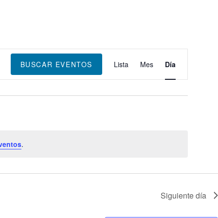
Navegación
de
BUSCAR EVENTOS
Lista
Mes
Día
vistas
de
Evento
ventos
.
Siguiente día