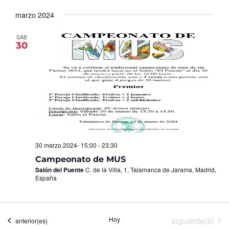
Seleccionar
de
y
fecha.
marzo 2024
Ev
vistas
de
SÁB
30
Eventos
30 marzo 2024- 15:00
-
23:30
Campeonato de MUS
Salón del Puente
C. de la Villa, 1, Talamanca de Jarama, Madrid,
España
Eventos
Hoy
siguiente(s)
Eventos
anterior(es)