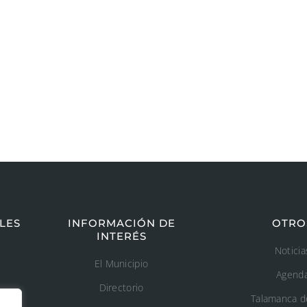
LES
INFORMACIÓN DE
OTRO
INTERÉS
Noticia
El Municipio
Agend
Directorio
Talamanca d