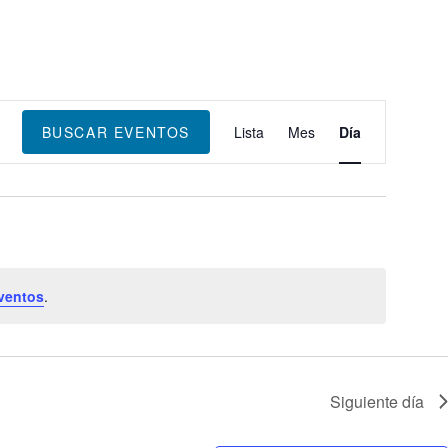
Navegación
de
BUSCAR EVENTOS
Lista
Mes
Día
vistas
de
Evento
ventos
.
Siguiente día