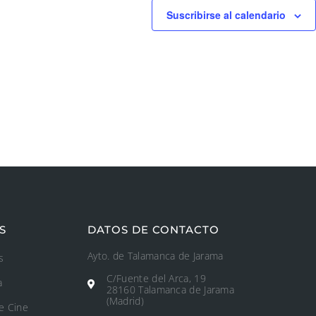
Suscribirse al calendario
S
DATOS DE CONTACTO
Ayto. de Talamanca de Jarama
s
C/Fuente del Arca, 19
a
28160 Talamanca de Jarama
(Madrid)
e Cine