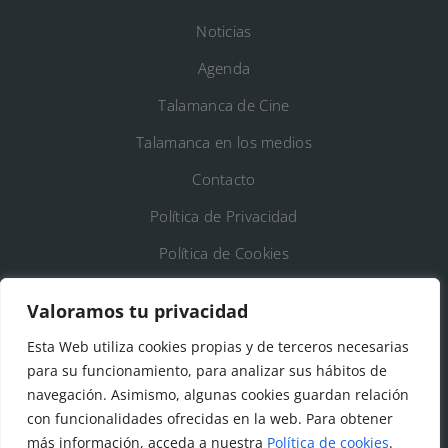
Noticias
Agenda
Talamanca de Cine
Talamanca en los medios
Contacto
Política de Privacidad
Política de Cookies
Registro de Actividades de Tratamiento
Valoramos tu privacidad
Esta Web utiliza cookies propias y de terceros necesarias
DATOS DE CONTACTO
para su funcionamiento, para analizar sus hábitos de
Ayto. de Talamanca de Jarama
navegación. Asimismo, algunas cookies guardan relación
con funcionalidades ofrecidas en la web. Para obtener
C/Fuente del Arca, 19 28160 Talamanca de
más información, acceda a nuestra
Política de cookies
.