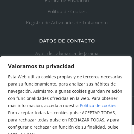
Política de Privacidad
Política de Cookies
Registro de Actividades de Tratamiento
DATOS DE CONTACTO
Ayto. de Talamanca de Jarama
Valoramos tu privacidad
C/Fuente del Arca, 19 28160 Talamanca de
Jarama (Madrid)
Esta Web utiliza cookies propias y de terceros necesarias
para su funcionamiento, para analizar sus hábitos de
navegación. Asimismo, algunas cookies guardan relación
con funcionalidades ofrecidas en la web. Para obtener
más información, acceda a nuestra
Política de cookies
.
Para aceptar todas las cookies pulse ACEPTAR TODAS,
© Todos los derechos reservados. Ayuntamiento Talamanca
de Jarama Diseñado y creado por
Factor Ideas
para rechazar todas pulse en RECHAZAR TODAS, y para
configurar o rechazar en función de su finalidad, pulse