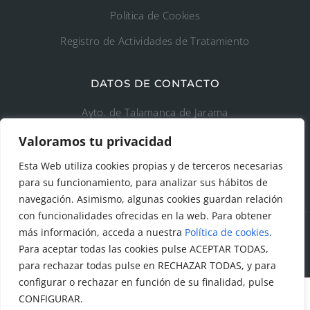
Política de Cookies
Registro de Actividades de Tratamiento
DATOS DE CONTACTO
Ayto. de Talamanca de Jarama
Valoramos tu privacidad
C/Fuente del Arca, 19 28160 Talamanca de
Jarama (Madrid)
Esta Web utiliza cookies propias y de terceros necesarias
para su funcionamiento, para analizar sus hábitos de
navegación. Asimismo, algunas cookies guardan relación
con funcionalidades ofrecidas en la web. Para obtener
más información, acceda a nuestra
Política de cookies
.
Para aceptar todas las cookies pulse ACEPTAR TODAS,
© Todos los derechos reservados. Ayuntamiento Talamanca
de Jarama Diseñado y creado por
Factor Ideas
para rechazar todas pulse en RECHAZAR TODAS, y para
configurar o rechazar en función de su finalidad, pulse
CONFIGURAR.