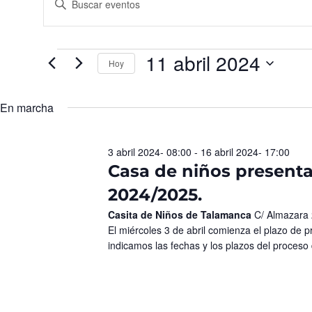
la
de
palabra
búsqueda
clave.
Busca
y
Eventos
para
11 abril 2024
vistas
la
Hoy
palabra
de
Seleccionar
clave.
fecha.
Eventos
En marcha
3 abril 2024- 08:00
-
16 abril 2024- 17:00
Casa de niños presentac
2024/2025.
Casita de Niños de Talamanca
C/ Almazara
El miércoles 3 de abril comienza el plazo de p
indicamos las fechas y los plazos del proceso