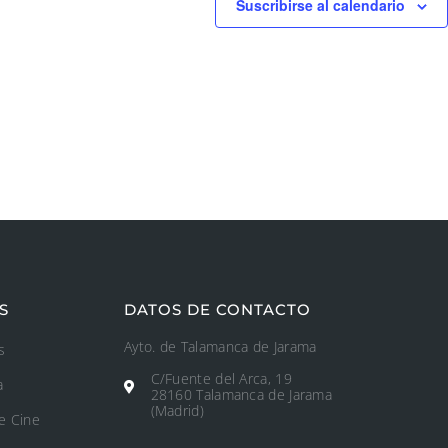
Suscribirse al calendario
S
DATOS DE CONTACTO
Ayto. de Talamanca de Jarama
s
C/Fuente del Arca, 19
a
28160 Talamanca de Jarama
(Madrid)
e Cine