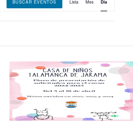
de
BUSCAR EVENTOS
Lista
Mes
Día
vistas
de
Evento