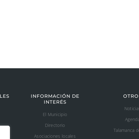
LES
INFORMACIÓN DE
OTRO
INTERÉS
Noticia
El Municipio
Agend
Directorio
Talamanca d
Asociaciones locales