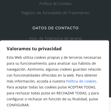
Política de Cookies
Registro de Actividades de Tratamiento
DATOS DE CONTACTO
Ayto. de Talamanca de Jarama
Valoramos tu privacidad
C/Fuente del Arca, 19 28160 Talamanca de
Jarama (Madrid)
Esta Web utiliza cookies propias y de terceros necesarias
para su funcionamiento, para analizar sus hábitos de
navegación. Asimismo, algunas cookies guardan relación
con funcionalidades ofrecidas en la web. Para obtener
más información, acceda a nuestra
Política de cookies
.
Para aceptar todas las cookies pulse ACEPTAR TODAS,
© Todos los derechos reservados. Ayuntamiento Talamanca
de Jarama Diseñado y creado por
Factor Ideas
para rechazar todas pulse en RECHAZAR TODAS, y para
configurar o rechazar en función de su finalidad, pulse
CONFIGURAR.