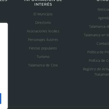
INTERÉS
Noticia
El Municipio
Agend
Directorio
Talamanca d
Asociaciones locales
Talamanca en l
s
Personajes ilustres
Contac
Fiestas populares
n
Política de Pr
Turismo
Política de 
o
Talamanca de Cine
Registro de Acti
Tratamie