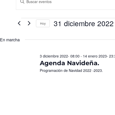
la
de
palabra
búsqueda
clave.
Busca
y
Eventos
para
31 diciembre 2022
vistas
la
Hoy
palabra
de
Seleccionar
clave.
fecha.
Eventos
En marcha
3 diciembre 2022- 08:00
-
14 enero 2023- 23:
Agenda Navideña.
Programación de Navidad 2022 -2023.