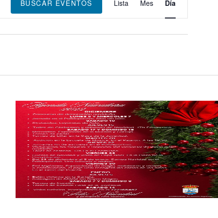
de
BUSCAR EVENTOS
Lista
Mes
Día
vistas
de
Evento