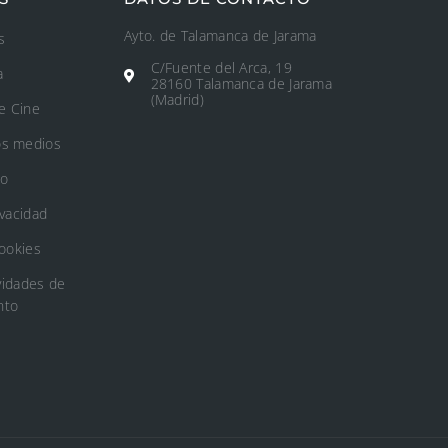
Ayto. de Talamanca de Jarama
s
C/Fuente del Arca, 19
a
28160 Talamanca de Jarama
(Madrid)
e Cine
os medios
to
ivacidad
Cookies
vidades de
nto