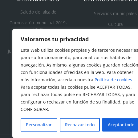
Saludo del alcalde
Servicios municipales
Corporación municipal 2019-
Cultura
2023
Deporte
Valoramos tu privacidad
Concejalía 2019-2023
Educación
Esta Web utiliza cookies propias y de terceros necesaria
Junta de Gobierno Local 2019-
Áreas recreativas
para su funcionamiento, para analizar sus hábitos de
2023
navegación. Asimismo, algunas cookies guardan relació
Medio ambiente
con funcionalidades ofrecidas en la web. Para obtener
Tanatorio y cementeri
más información, acceda a nuestra
Política de cookies
.
municipal
Para aceptar todas las cookies pulse ACEPTAR TODAS,
para rechazar todas pulse en RECHAZAR TODAS, y para
Protección civil
configurar o rechazar en función de su finalidad, pulse
Servicios sociales
CONFIGURAR.
Personalizar
Rechazar todo
Aceptar todo