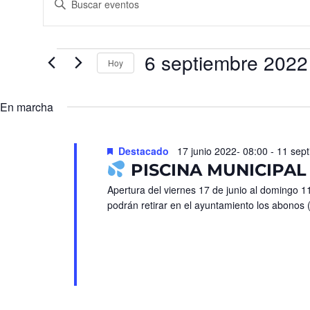
la
de
palabra
búsqueda
clave.
Busca
y
Eventos
para
6 septiembre 2022
vistas
la
Hoy
palabra
de
Seleccionar
clave.
fecha.
Eventos
En marcha
Destacado
17 junio 2022- 08:00
-
11 sept
PISCINA MUNICIPAL
Apertura del viernes 17 de junio al domingo 1
podrán retirar en el ayuntamiento los abonos (