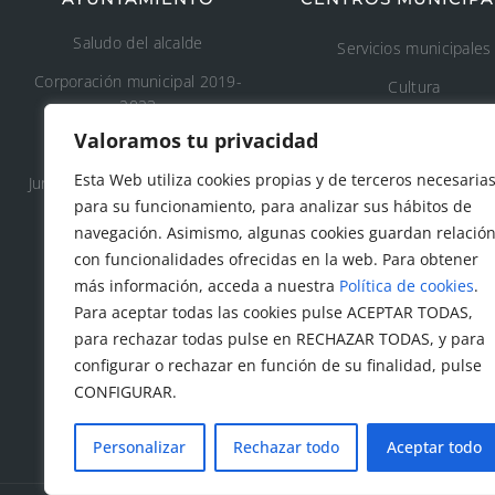
Saludo del alcalde
Servicios municipales
Corporación municipal 2019-
Cultura
2023
Deporte
Valoramos tu privacidad
Concejalía 2019-2023
Educación
Esta Web utiliza cookies propias y de terceros necesaria
Junta de Gobierno Local 2019-
Áreas recreativas
para su funcionamiento, para analizar sus hábitos de
2023
navegación. Asimismo, algunas cookies guardan relació
Medio ambiente
con funcionalidades ofrecidas en la web. Para obtener
Tanatorio y cementeri
más información, acceda a nuestra
Política de cookies
.
municipal
Para aceptar todas las cookies pulse ACEPTAR TODAS,
para rechazar todas pulse en RECHAZAR TODAS, y para
Protección civil
configurar o rechazar en función de su finalidad, pulse
Servicios sociales
CONFIGURAR.
Personalizar
Rechazar todo
Aceptar todo