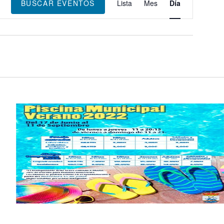
de
BUSCAR EVENTOS
Lista
Mes
Día
vistas
de
Evento