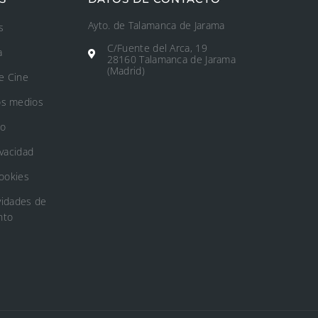
Ayto. de Talamanca de Jarama
s
C/Fuente del Arca, 19
a
28160 Talamanca de Jarama
(Madrid)
e Cine
os medios
to
ivacidad
Cookies
vidades de
nto