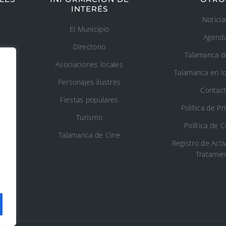
INTERÉS
Noticia
El Municipio
Agend
Directorio
Talamanca d
Asociaciones locales
Talamanca en l
s
Personajes ilustres
Contac
Fiestas populares
n
Política de Pr
Turismo
Política de 
o
Talamanca de Cine
Registro de Acti
Tratamie