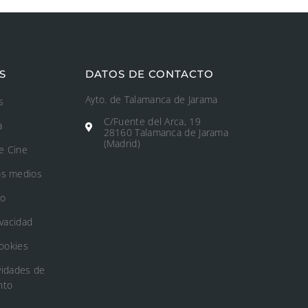
S
DATOS DE CONTACTO
Ayto. de Talamanca de Jarama
s
C/Fuente del Arca, 19
a
28160 Talamanca de Jarama
(Madrid)
e Cine
os medios
to
ivacidad
Cookies
vidades de
nto