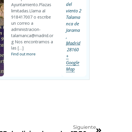
del
Ayuntamiento.Plazas
viento 2
limitadas.Llama al
918417007 o escribe
Talama
un correo a
nca de
administracion-
Jarama
talamanca@madrid.or
,
g Nos encontramos a
Madrid
las […]
28160
Find out more
+
Google
Map
Siguiente