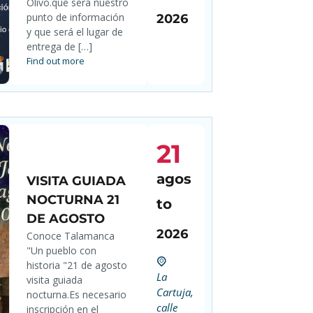
Olivo.que será nuestro
punto de información
2026
y que será el lugar de
entrega de […]
Find out more
21
agos
VISITA GUIADA
NOCTURNA 21
to
DE AGOSTO
2026
Conoce Talamanca
"Un pueblo con
historia "21 de agosto
La
visita guiada
Cartuja,
nocturna.Es necesario
calle
inscripción en el