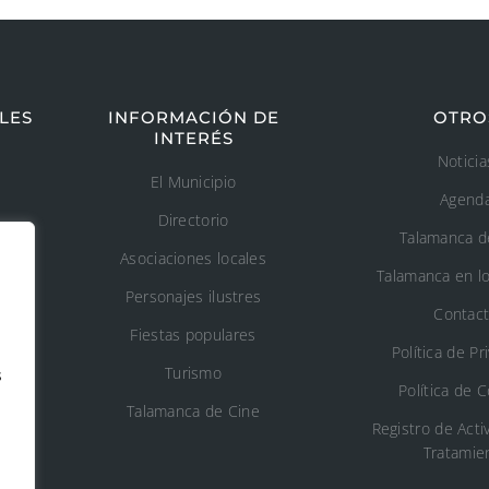
LES
INFORMACIÓN DE
OTRO
INTERÉS
Noticia
El Municipio
Agend
Directorio
Talamanca d
Asociaciones locales
Talamanca en l
Personajes ilustres
Contac
Fiestas populares
Política de Pr
Turismo
s
Política de 
o
Talamanca de Cine
Registro de Acti
Tratamie