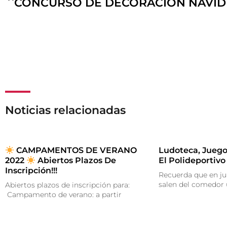
CONCURSO DE DECORACION NAVID
Noticias relacionadas
CAMPAMENTOS DE VERANO
Ludoteca, Juego
2022
Abiertos Plazos De
El Polideportivo
Inscripción!!!
Recuerda que en ju
salen del comedor
Abiertos plazos de inscripción para:
Campamento de verano: a partir