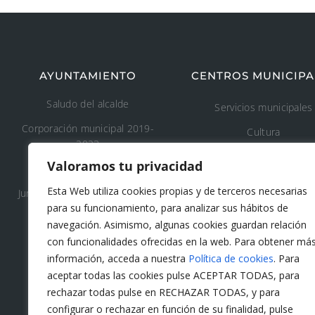
AYUNTAMIENTO
CENTROS MUNICIPA
Saludo del alcalde
Servicios municipales
Corporación municipal 2019-
Cultura
2023
Deporte
Valoramos tu privacidad
Concejalía 2019-2023
Educación
Esta Web utiliza cookies propias y de terceros necesarias
Junta de Gobierno Local 2019-
Áreas recreativas
para su funcionamiento, para analizar sus hábitos de
2023
navegación. Asimismo, algunas cookies guardan relación
Medio ambiente
con funcionalidades ofrecidas en la web. Para obtener má
Tanatorio y cementeri
información, acceda a nuestra
Política de cookies
. Para
municipal
aceptar todas las cookies pulse ACEPTAR TODAS, para
rechazar todas pulse en RECHAZAR TODAS, y para
Protección civil
configurar o rechazar en función de su finalidad, pulse