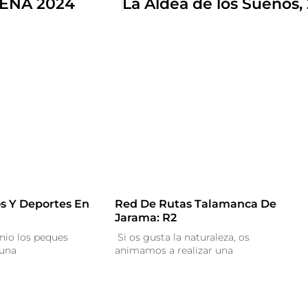
EÑA 2024
s Y Deportes En
Red De Rutas Talamanca De
Jarama: R2
nio los peques
Si os gusta la naturaleza, os
 una
animamos a realizar una