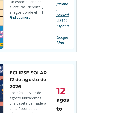
Un espacio lleno de
Jatama
aventuras, deporte y
,
amigos donde el […]
Madrid
Find out more
28160
España
+
Google
Map
ECLIPSE SOLAR
12 de agosto de
2026
12
Los días 11 y 12 de
agosto ubicaremos
agos
una caseta de madera
to
en la Rotonda del